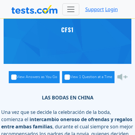
Support
Login
CFS1
View Answers as You Go
View 1 Question at a Time
LAS BODAS EN CHINA
Una vez que se decide la celebración de la boda,
comienza el
intercambio oneroso de ofrendas y regalos
entre ambas familias
, durante el cual siempre son mejor
recompensados los padres de la novia, quienes deciden