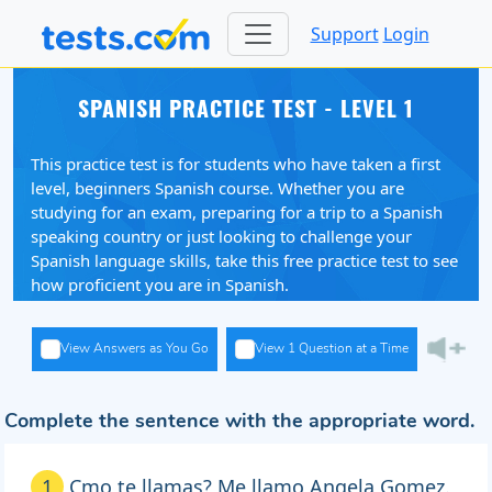
Support
Login
SPANISH PRACTICE TEST - LEVEL 1
This practice test is for students who have taken a first
level, beginners Spanish course. Whether you are
studying for an exam, preparing for a trip to a Spanish
speaking country or just looking to challenge your
Spanish language skills, take this free practice test to see
how proficient you are in Spanish.
View Answers as You Go
View 1 Question at a Time
Complete the sentence with the appropriate word.
1
Cmo te llamas? Me llamo Angela Gomez.